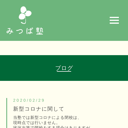
t
o
g
g
l
e
n
a
v
i
g
a
ブログ
t
i
o
n
2020/02/29
新型コロナに関して
当塾では新型コロナによる閉校は、
現時点では行いません。
状況次第で閉校をする場合はありますが、