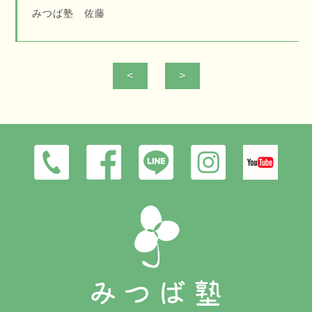
みつば塾 佐藤
<
>